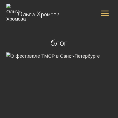
Перейти
к
Ольга Хромова
содержимому
блог